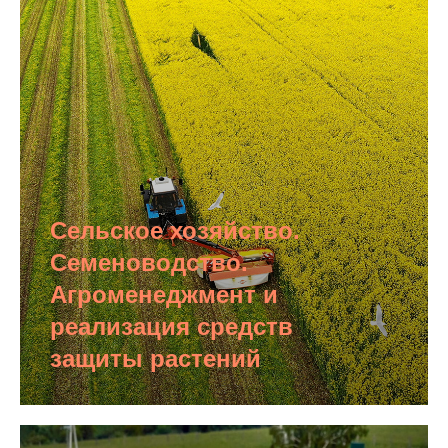
Сельское хозяйство.
Семеноводство.
Агроменеджмент и
реализация средств
защиты растений